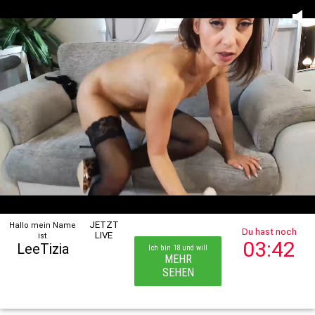
JETZT
Hallo mein Name
Du hast noch
LIVE
ist
03:42
LeeTizia
Ich bin 18 und will
MEHR
SEHEN