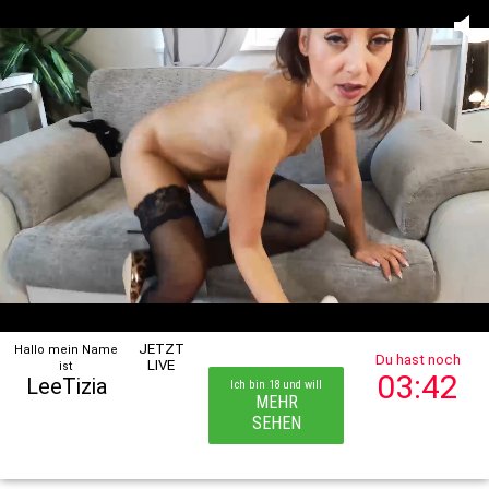
JETZT
Hallo mein Name
Du hast noch
LIVE
ist
03:42
LeeTizia
Ich bin 18 und will
MEHR
SEHEN